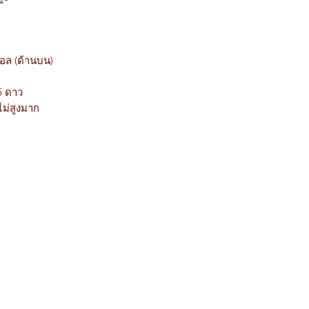
อล (ด้านบน)
5 ดาว
ม่สูงมาก