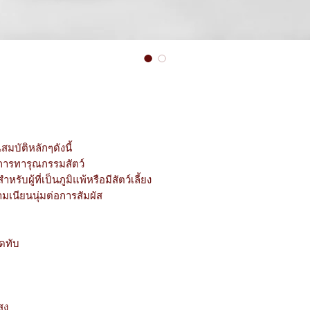
มบัติหลักๆดังนี้
การทารุณกรรมสัตว์
รับผู้ที่เป็นภูมิแพ้หรือมีสัตว์เลี้ยง
ามเนียนนุ่มต่อการสัมผัส
กดทับ
ูง